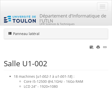
Département d'Informatique de
l'UTLN
Home
Vous êtes ici
Matériel
Les salles
Salle U1-002
UFR Sciences & Techniques
Panneau latéral
Salle U1-002
18 machines [
u1-002-1
à
u1-001-18
] :
Core i5-12500 @4.1GHz - 16Go RAM
LCD 24“ - 1920×1080